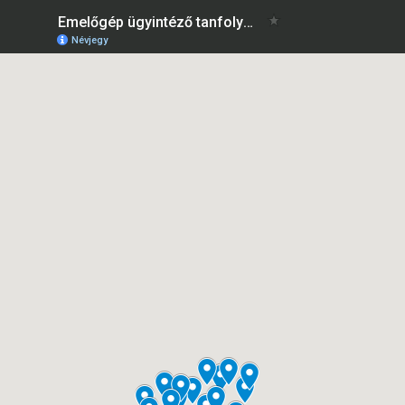
Emelőgép ügyintéző tanfolyam
Névjegy