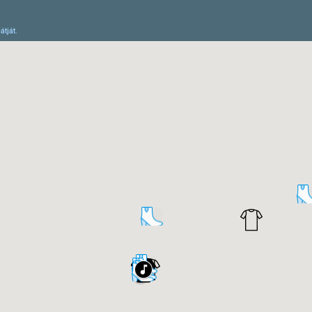
átját.