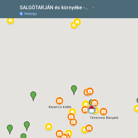
SALGÓTARJÁN és környéke - Szálláskatalógus
Névjegy
Karancs kilátó
Tehenesi Bányató