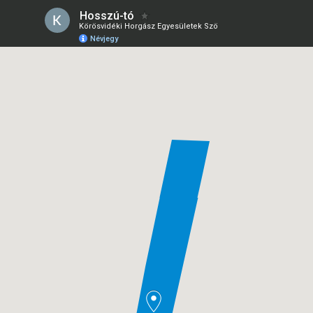
Hosszú-tó
Körösvidéki Horgász Egyesületek Szövetsége
Névjegy