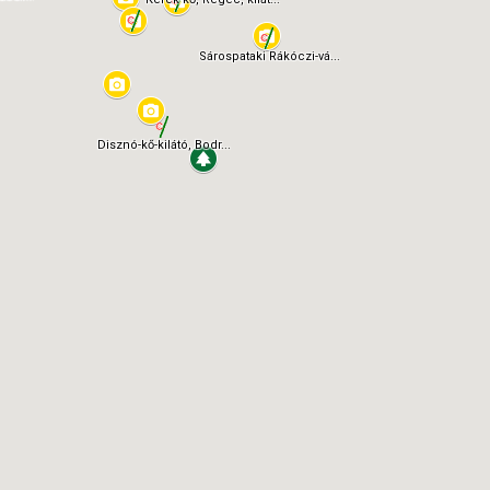
Sárospataki Rákóczi-vá...
Disznó-kő-kilátó, Bodr...