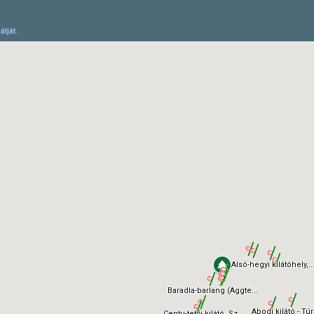
átját.
Alsó-hegyi kilátóhely,..
Baradla-barlang (Aggte...
Abodi kilátó - Túr
Centu-tetői kilátó, Sz...