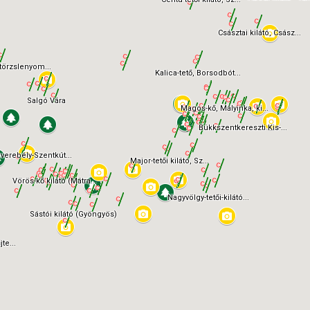
Császtai kilátó, Csász...
törzslenyom...
Kalica-tető, Borsodbót...
Salgó Vára
Magos-kő, Mályinka, ki...
Bükkszentkereszti Kis-...
verebély-Szentkút...
Major-tetői kilátó, Sz...
Vörös-kő kilátó (Mátra...
Nagyvölgy-tetői-kilátó...
Sástói kilátó (Gyöngyös)
te...