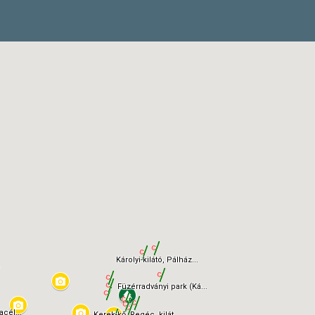
Károlyi-kilátó, Pálház...
.
Füzérradványi park (Ká...
acél...
Kerek-kő, Regéc, kilát...