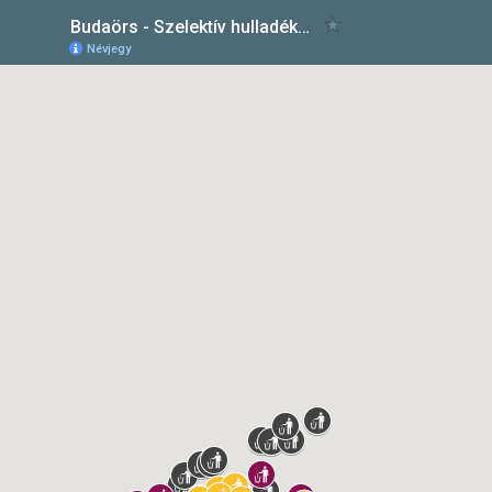
Budaörs - Szelektív hulladékgyűjtő-szigetek és hulladékgyűjtő pontok
Névjegy