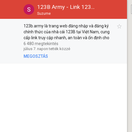
123B Army - Link 123B Đăng Nhập Mới Nhất Tặng 557k
Suzume
123b.army là trang web đăng nhập và đăng ký
chính thức của nhà cái 123B tại Việt Nam, cung
cấp link truy cập nhanh, an toàn và ổn định cho
người chơi. Tại đây, bạn có thể dễ dàng tạo tài
123b.army là trang web đăng nhập và đăng ký
6 480 megtekintés
július 7. napon tették közzé
khoản, đăng nhập và trải nghiệm đầy đủ dịch vụ
chính thức của nhà cái 123B tại Việt Nam, cung
giải trí của 123B một cách bảo mật và thuận
cấp link truy cập nhanh, an toàn và ổn định cho
MEGOSZTÁS
tiện.
người chơi. Tại đây, bạn có thể dễ dàng tạo tài
khoản, đăng nhập và trải nghiệm đầy đủ dịch vụ
Website:
giải trí của 123B một cách bảo mật và thuận
https://123b.army/vi-vn/
tiện.
Email:
123barmy@gmail.com
Website:
https://123b.army/vi-vn/
SĐT: 0974566996
Email:
123barmy@gmail.com
Địa chỉ: 3452 Số 34, Phường 15, Quận 11, Hồ Chí
Minh, Việt Nam
SĐT: 0974566996
Hastag: #123b #nhacai123 #123bcasino
Địa chỉ: 3452 Số 34, Phường 15, Quận 11, Hồ Chí