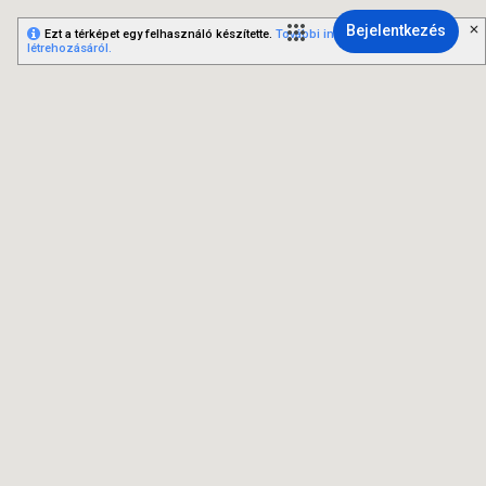
Bejelentkezés
Ezt a térképet egy felhasználó készítette.
További információ saját térkép
létrehozásáról.