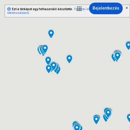
Bejelentkezés
Ezt a térképet egy felhasználó készítette.
További információ saját térkép
létrehozásáról.