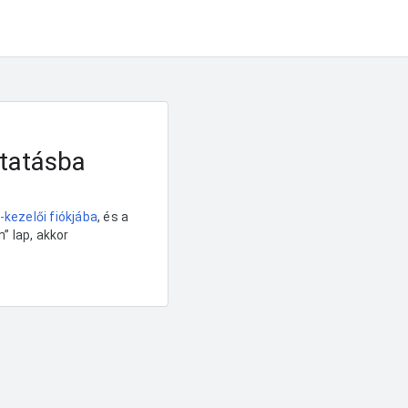
ltatásba
kezelői fiókjába
, és a
” lap, akkor