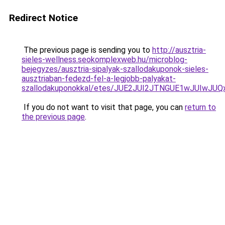
Redirect Notice
The previous page is sending you to
http://ausztria-
sieles-wellness.seokomplexweb.hu/microblog-
bejegyzes/ausztria-sipalyak-szallodakuponok-sieles-
ausztriaban-fedezd-fel-a-legjobb-palyakat-
szallodakuponokkal/etes/JUE2JUI2JTNGUE1wJUIwJ
If you do not want to visit that page, you can
return to
the previous page
.