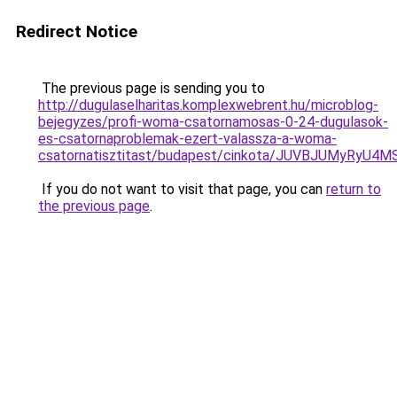
Redirect Notice
The previous page is sending you to
http://dugulaselharitas.komplexwebrent.hu/microblog-
bejegyzes/profi-woma-csatornamosas-0-24-dugulasok-
es-csatornaproblemak-ezert-valassza-a-woma-
csatornatisztitast/budapest/cinkota/JUVBJUMy
If you do not want to visit that page, you can
return to
the previous page
.