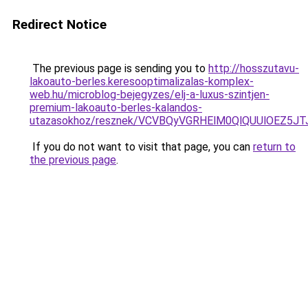
Redirect Notice
The previous page is sending you to
http://hosszutavu-
lakoauto-berles.keresooptimalizalas-komplex-
web.hu/microblog-bejegyzes/elj-a-luxus-szintjen-
premium-lakoauto-berles-kalandos-
utazasokhoz/resznek/VCVBQyVGRHElM0QlQUUlOEZ
If you do not want to visit that page, you can
return to
the previous page
.