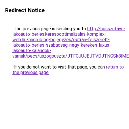
Redirect Notice
The previous page is sending you to
http://hosszutavu-
lakoauto-berles.keresooptimalizalas-komplex-
web.hu/microblog-bejegyzes/extran-felszerelt-
lakoauto-berles-szabadsag-negy-kereken-luxus-
lakoauto-kalandok-
varnak/pecs/uszogpuszta/JTFCJUJBJTVDJTNGSk8lM
If you do not want to visit that page, you can
return to
the previous page
.