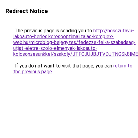
Redirect Notice
The previous page is sending you to
http://hosszutavu-
lakoauto-berles.keresooptimalizalas-komplex-
web.hu/microblog-bejegyzes/fedezze-fel-a-szabadsag-
utjat-eletre-szolo-elmenyek-lakoauto-
kolcsonzesunkkel/szakoly/JTFCJUJBJTVDJTNGSk8lM
If you do not want to visit that page, you can
return to
the previous page
.