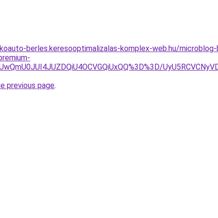
lakoauto-berles.keresooptimalizalas-komplex-web.hu/microblo
-premium-
SVGQiUwQmU0JUI4JUZDQiU4OCVGQiUxQQ%3D%3D/UyU5RCVCN
he previous page
.