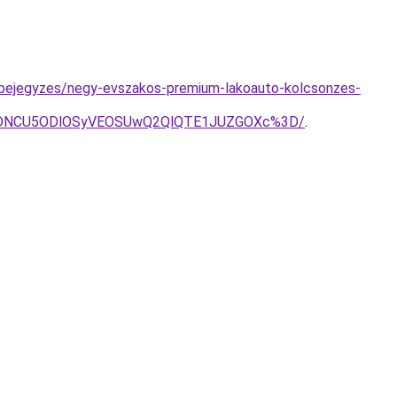
g-bejegyzes/negy-evszakos-premium-lakoauto-kolcsonzes-
yVDNCU5ODlOSyVEOSUwQ2QlQTE1JUZGOXc%3D/
.