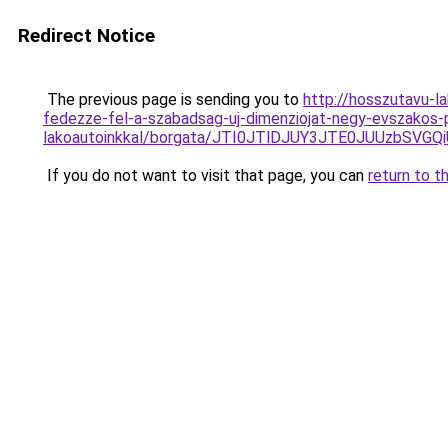
Redirect Notice
The previous page is sending you to
http://hosszutavu-
fedezze-fel-a-szabadsag-uj-dimenziojat-negy-evszakos
lakoautoinkkal/borgata/JTI0JTlDJUY3JTE0JUUzb
If you do not want to visit that page, you can
return to t