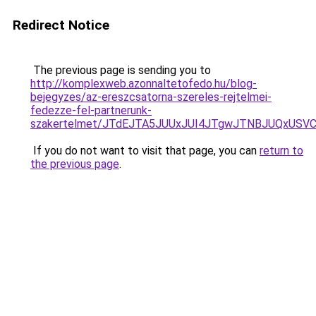
Redirect Notice
The previous page is sending you to
http://komplexweb.azonnaltetofedo.hu/blog-
bejegyzes/az-ereszcsatorna-szereles-rejtelmei-
fedezze-fel-partnerunk-
szakertelmet/JTdEJTA5JUUxJUI4JTgwJTNBJUQxUSVC
If you do not want to visit that page, you can
return to
the previous page
.