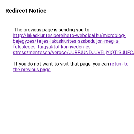
Redirect Notice
The previous page is sending you to
http://lakaskiurites.berelheto-weboldal.hu/microblog-
bejegyzes/teljes-lakaskiurites-szabaduljon-meg-a-
felesleges-targyaktol-konnyeden-es-
stresszmentesen/veroce/JURFJUNDJUVELjYlQTlSJ
If you do not want to visit that page, you can
return to
the previous page
.