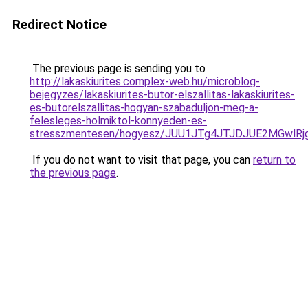
Redirect Notice
The previous page is sending you to
http://lakaskiurites.complex-web.hu/microblog-
bejegyzes/lakaskiurites-butor-elszallitas-lakaskiurites-
es-butorelszallitas-hogyan-szabaduljon-meg-a-
felesleges-holmiktol-konnyeden-es-
stresszmentesen/hogyesz/JUU1JTg4JTJDJUE2MGwlR
If you do not want to visit that page, you can
return to
the previous page
.