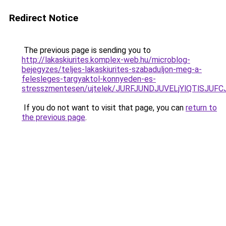
Redirect Notice
The previous page is sending you to
http://lakaskiurites.komplex-web.hu/microblog-
bejegyzes/teljes-lakaskiurites-szabaduljon-meg-a-
felesleges-targyaktol-konnyeden-es-
stresszmentesen/ujtelek/JURFJUNDJUVELjYlQTlS
If you do not want to visit that page, you can
return to
the previous page
.