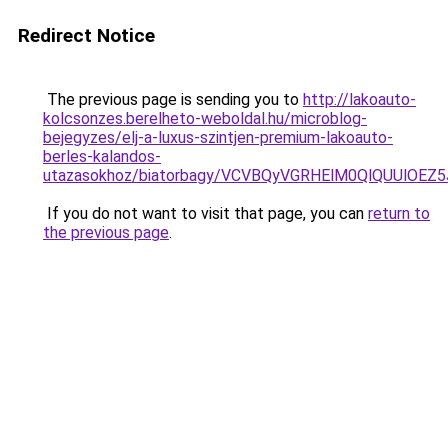
Redirect Notice
The previous page is sending you to
http://lakoauto-
kolcsonzes.berelheto-weboldal.hu/microblog-
bejegyzes/elj-a-luxus-szintjen-premium-lakoauto-
berles-kalandos-
utazasokhoz/biatorbagy/VCVBQyVGRHElM0QlQUUl
If you do not want to visit that page, you can
return to
the previous page
.