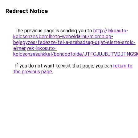
Redirect Notice
The previous page is sending you to
http://lakoauto-
kolcsonzes.berelheto-weboldal.hu/microblog-
bejegyzes/fedezze-fel-a-szabadsag-utjat-eletre-szolo-
elmenyek-lakoauto-
kolcsonzesunkkel/boncodfolde/JTFCJUJBJTVDJTNG
If you do not want to visit that page, you can
return to
the previous page
.