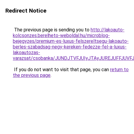
Redirect Notice
The previous page is sending you to
http://lakoauto-
kolcsonzes.berelheto-weboldal.hu/microblog-
bejegyzes/premium-es-luxus-felszereltsegu-lakoauto-
berles-szabadsag-negy-kereken-fedezze-fel-a-luxus-
lakoautozas-
varazsat/csobanka/JUNDJTVFJUIyJTAyJUREJUFFJUVF
If you do not want to visit that page, you can
return to
the previous page
.