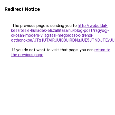
Redirect Notice
The previous page is sending you to
http://weboldal-
keszites.e-hulladek-elszallitasa.hu/blog-post/ragyogj-
okosan-modern-vilagitasi-megoldasok-trendi-
otthonokba/JTg1UTAlRUUlQ0UlRDNuJUE5JTNDJTEyJ
If you do not want to visit that page, you can
return to
the previous page
.