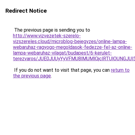
Redirect Notice
The previous page is sending you to
http://www.vizvezetek-szerelo-
vizszereles.cloud/microblog-bejegyzes/online-lampa-
webaruhaz-ragyogo-megoldasok-fedezze-fel-az-online-
lampa-webaruhaz-vilagat/budapest/6-kerulet-
terezvaros/JUE0JUUyYyVFMU8lMUMlQjclRTUlOUNGJ
If you do not want to visit that page, you can
return to
the previous page
.