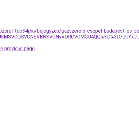
-szerel-teb34j.hu/bejegyzes/gazszerelo-csepel-budapest-es-p
wNiU5MSVCQSVCNSVBNSVGNyVDRCVGMCU4QQ%3D%3D/JUYxJU
he previous page
.