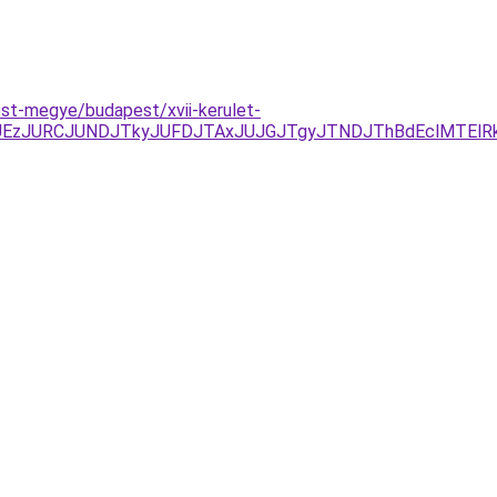
est-megye/budapest/xvii-kerulet-
EzJURCJUNDJTkyJUFDJTAxJUJGJTgyJTNDJThBdEclMTElR