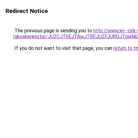
Redirect Notice
The previous page is sending you to
http://www.xn--cirk
rakoskeresztur/JUZCJThEJTAwJTBEJUZFJURDJTg
If you do not want to visit that page, you can
return to t