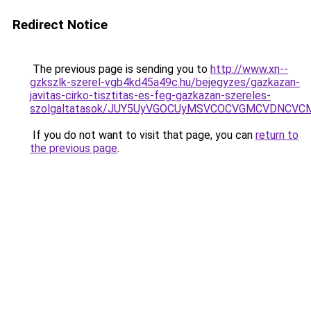
Redirect Notice
The previous page is sending you to
http://www.xn--
gzkszlk-szerel-vgb4kd45a49c.hu/bejegyzes/gazkazan-
javitas-cirko-tisztitas-es-feg-gazkazan-szereles-
szolgaltatasok/JUY5UyVGOCUyMSVCOCVGMCVDNCVC
If you do not want to visit that page, you can
return to
the previous page
.