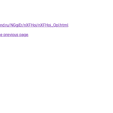
and.ru/NGgjEr/nXFHoj/nXFHoj_Qpl.html
.
he previous page
.