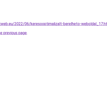
exweb.eu/2022/06/keresooptimalizalt-berelheto-weboldal_17.h
he previous page
.