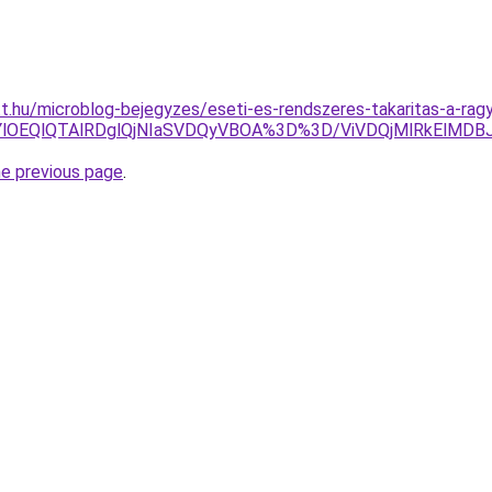
t.hu/microblog-bejegyzes/eseti-es-rendszeres-takaritas-a-ragy
lRjYlOEQlQTAlRDglQjNIaSVDQyVBOA%3D%3D/ViVDQjMlRkElM
he previous page
.