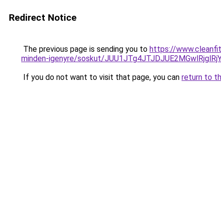
Redirect Notice
The previous page is sending you to
https://www.cleanfit
minden-igenyre/soskut/JUU1JTg4JTJDJUE2MGwlRjg
If you do not want to visit that page, you can
return to t