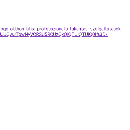
ogo-otthon-titka-professzionalis-takaritasi-szolgaltatasok-
DBJJUQwJTgwNyVCRSU5RCUzQkQlQTUlQTUlQ0I%3D/
.