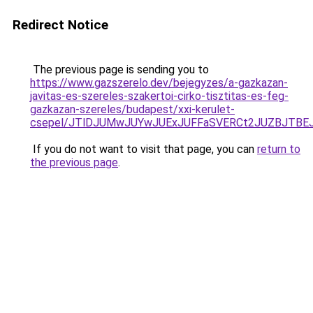
Redirect Notice
The previous page is sending you to
https://www.gazszerelo.dev/bejegyzes/a-gazkazan-
javitas-es-szereles-szakertoi-cirko-tisztitas-es-feg-
gazkazan-szereles/budapest/xxi-kerulet-
csepel/JTlDJUMwJUYwJUExJUFFaSVERCt2JUZBJTBE
If you do not want to visit that page, you can
return to
the previous page
.