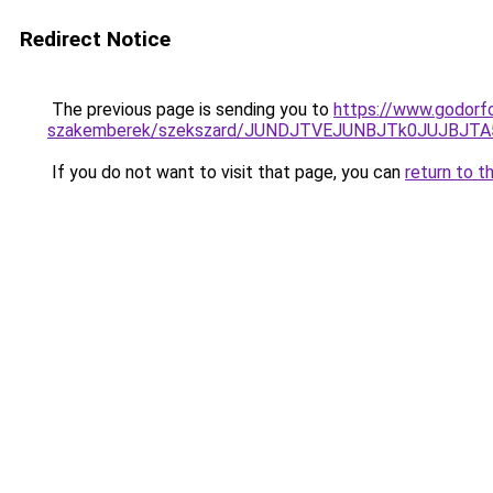
Redirect Notice
The previous page is sending you to
https://www.godorf
szakemberek/szekszard/JUNDJTVEJUNBJTk0JUJBJT
If you do not want to visit that page, you can
return to t