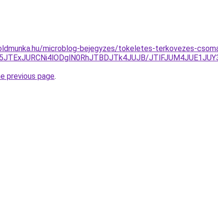
oldmunka.hu/microblog-bejegyzes/tokeletes-terkovezes-csomad
A5JTExJURCNi4lODglN0RhJTBDJTk4JUJB/JTlFJUM4JUE1JU
he previous page
.