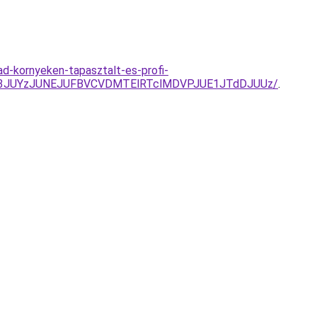
-kornyeken-tapasztalt-es-profi-
Y3JUYzJUNEJUFBVCVDMTElRTclMDVPJUE1JTdDJUUz/
.