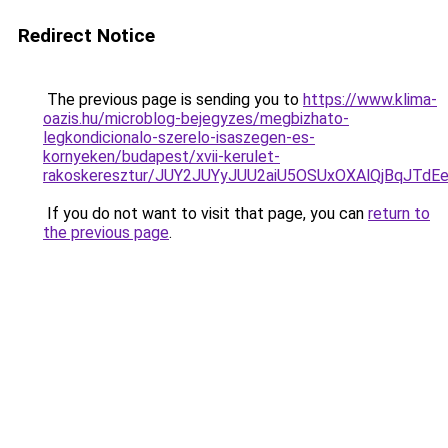
Redirect Notice
The previous page is sending you to
https://www.klima-
oazis.hu/microblog-bejegyzes/megbizhato-
legkondicionalo-szerelo-isaszegen-es-
kornyeken/budapest/xvii-kerulet-
rakoskeresztur/JUY2JUYyJUU2aiU5OSUxOXAlQjBqJT
If you do not want to visit that page, you can
return to
the previous page
.