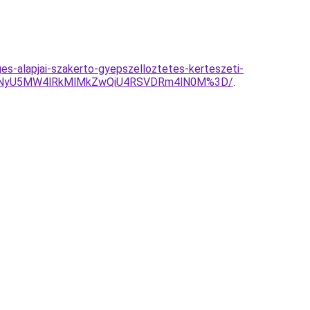
s-alapjai-szakerto-gyepszelloztetes-kerteszeti-
CVFNyU5MW4lRkMlMkZwQiU4RSVDRm4lN0M%3D/
.