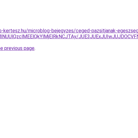
-kertesz.hu/microblog-bejegyzes/ceged-pazsitjanak-egeszsege
xSjMlNUUlQzclMEElQkYlMjElRkNCJTAy/JUE3JUExJUIwJUJDO
he previous page
.