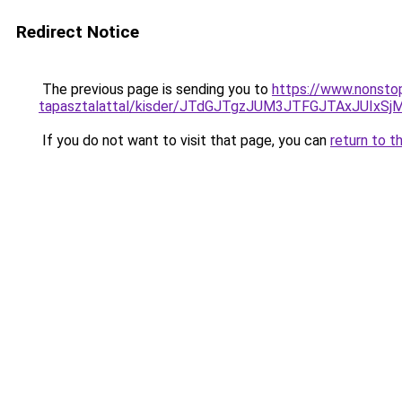
Redirect Notice
The previous page is sending you to
https://www.nonstop
tapasztalattal/kisder/JTdGJTgzJUM3JTFGJTAxJUI
If you do not want to visit that page, you can
return to t