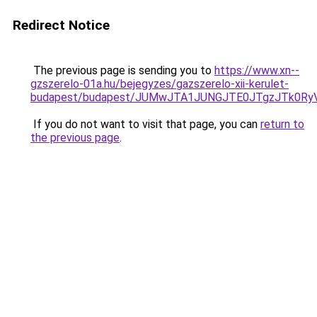
Redirect Notice
The previous page is sending you to
https://www.xn--
gzszerelo-01a.hu/bejegyzes/gazszerelo-xii-kerulet-
budapest/budapest/JUMwJTA1JUNGJTE0JTgzJTk0R
If you do not want to visit that page, you can
return to
the previous page
.