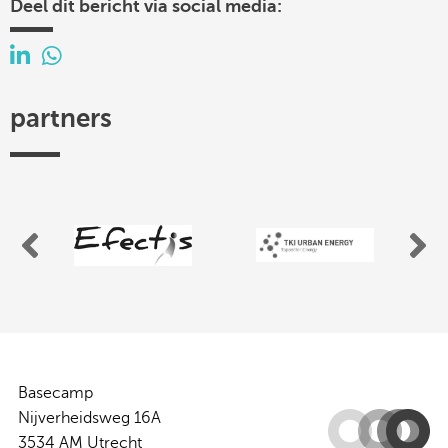
Deel dit bericht via social media:
partners
rm
Efectis
TKI
Urban
Energy
Basecamp
Nijverheidsweg 16A
3534 AM Utrecht