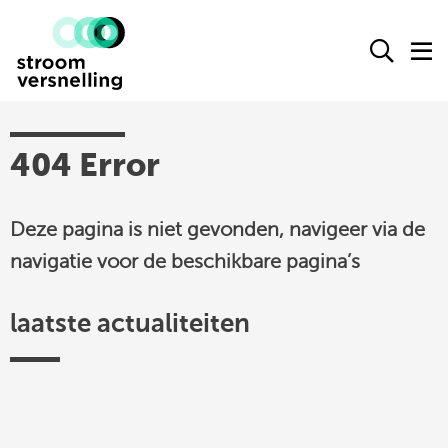
Stroomversnelling
Ope
O
logo
het
h
zoek
m
form
actueel
404 Error
agenda
Deze pagina is niet gevonden, navigeer via de
kennisproducten
navigatie voor de beschikbare pagina’s
leden
over ons
laatste actualiteiten
contact
Stroomversnelling
op