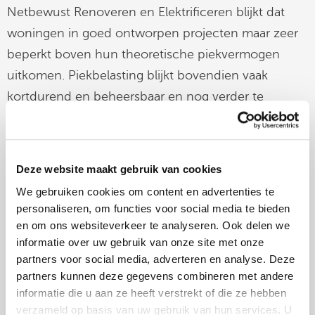
Netbewust Renoveren en Elektrificeren blijkt dat
woningen in goed ontworpen projecten maar zeer
beperkt boven hun theoretische piekvermogen
uitkomen. Piekbelasting blijkt bovendien vaak
kortdurend en beheersbaar en nog verder te
beperken wanneer er collectief wordt gestuurd.
Van theorie naar werkende praktijk
Deze website maakt gebruik van cookies
Dat dit geen theoretisch verhaal is, werd zichtbaar in
We gebruiken cookies om content en advertenties te
de praktijkcases. KnopOm presenteerde de case
personaliseren, om functies voor social media te bieden
van Parteon met de aanpak Opgewekt Wonen,
en om ons websiteverkeer te analyseren. Ook delen we
waarmee corporatiewoningen all-electric worden
informatie over uw gebruik van onze site met onze
partners voor social media, adverteren en analyse. Deze
gemaakt zonder netverzwaring of vergroting van de
partners kunnen deze gegevens combineren met andere
aansluiting én tegen fors lagere kosten. Door uit te
informatie die u aan ze heeft verstrekt of die ze hebben
gaan van werkelijke warmtevraag in plaats van
verzameld op basis van uw gebruik van hun services. U