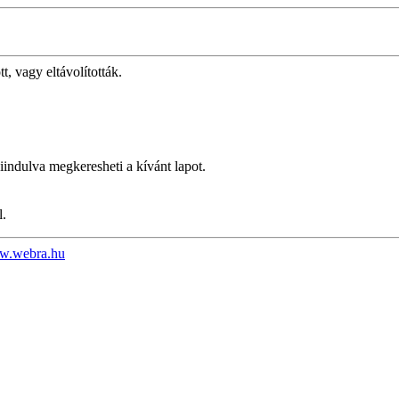
t, vagy eltávolították.
iindulva megkeresheti a kívánt lapot.
l.
.webra.hu