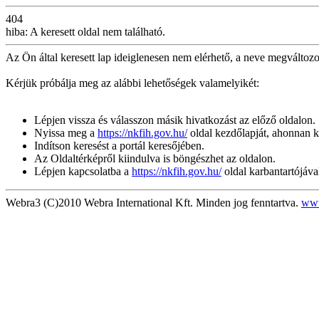
404
hiba: A keresett oldal nem található.
Az Ön által keresett lap ideiglenesen nem elérhető, a neve megváltozot
Kérjük próbálja meg az alábbi lehetőségek valamelyikét:
Lépjen vissza és válasszon másik hivatkozást az előző oldalon.
Nyissa meg a
https://nkfih.gov.hu/
oldal kezdőlapját, ahonnan k
Indítson keresést a portál keresőjében.
Az Oldaltérképről kiindulva is böngészhet az oldalon.
Lépjen kapcsolatba a
https://nkfih.gov.hu/
oldal karbantartójáva
Webra3 (C)2010 Webra International Kft. Minden jog fenntartva.
www