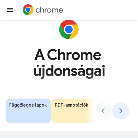
Chrome letöltése
A Chrome
újdonságai
Függőleges lapok
PDF-annotációk
Automatikus
kitöltés a Google
Wallettel